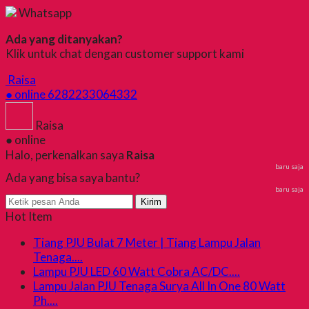
Whatsapp
Ada yang ditanyakan?
Klik untuk chat dengan customer support kami
Raisa
● online
6282233064332
Raisa
● online
Halo, perkenalkan saya
Raisa
baru saja
Ada yang bisa saya bantu?
baru saja
Kirim
Hot Item
Tiang PJU Bulat 7 Meter | Tiang Lampu Jalan
Tenaga....
Lampu PJU LED 60 Watt Cobra AC/DC....
Lampu Jalan PJU Tenaga Surya All In One 80 Watt
Ph....