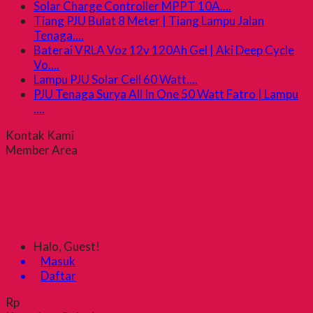
Solar Charge Controller MPPT 10A....
Tiang PJU Bulat 8 Meter | Tiang Lampu Jalan
Tenaga....
Baterai VRLA Voz 12v 120Ah Gel | Aki Deep Cycle
Vo....
Lampu PJU Solar Cell 60 Watt....
PJU Tenaga Surya All In One 50 Watt Fatro | Lampu
....
Kontak Kami
Member Area
Halo, Guest!
Masuk
Daftar
Rp