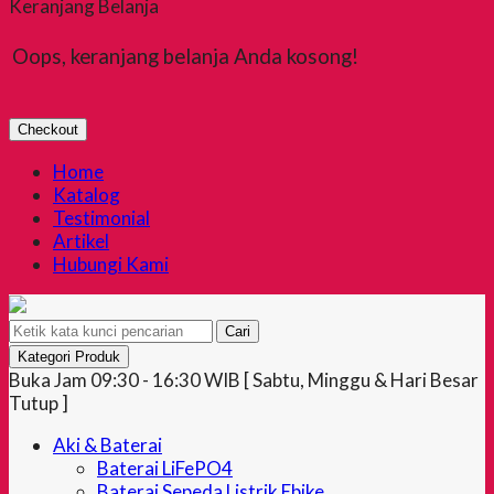
Keranjang Belanja
Oops, keranjang belanja Anda kosong!
Checkout
Home
Katalog
Testimonial
Artikel
Hubungi Kami
Cari
Kategori Produk
Buka Jam 09:30 - 16:30 WIB [ Sabtu, Minggu & Hari Besar
Tutup ]
Aki & Baterai
Baterai LiFePO4
Baterai Sepeda Listrik Ebike