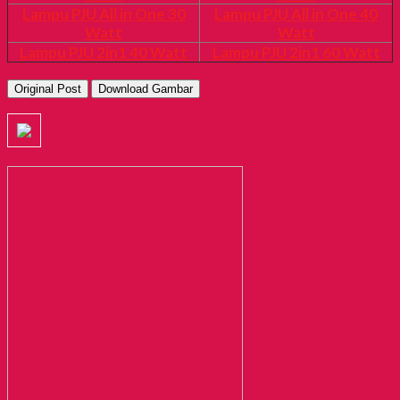
Lampu PJU All in One 30
Lampu PJU All in One 40
Watt
Watt
Lampu PJU 2in1 40 Watt
Lampu PJU 2in1 60 Watt
Original Post
Download Gambar