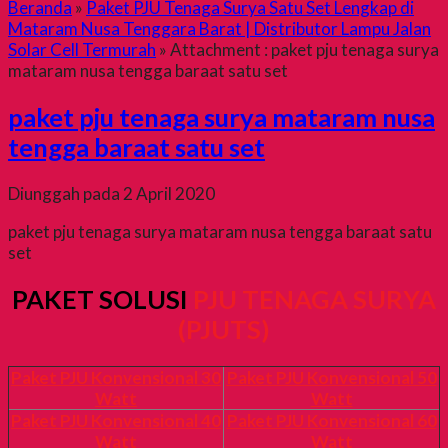
Beranda
»
Paket PJU Tenaga Surya Satu Set Lengkap di
Mataram Nusa Tenggara Barat | Distributor Lampu Jalan
Solar Cell Termurah
» Attachment : paket pju tenaga surya
mataram nusa tengga baraat satu set
paket pju tenaga surya mataram nusa
tengga baraat satu set
Diunggah pada 2 April 2020
paket pju tenaga surya mataram nusa tengga baraat satu
set
PAKET SOLUSI
PJU TENAGA SURYA
(PJUTS)
Paket PJU Konvensional 30
Paket PJU Konvensional 50
Watt
Watt
Paket PJU Konvensional 40
Paket PJU Konvensional 60
Watt
Watt