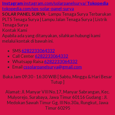
Instagram
instagram.com/solarpanelsurya/
Tokopedia
tokopedia.com/sps-solar-panel-surya
SOLAR PANEL SURYA
- Lampu Tenaga Surya Terbarukan
PLTS Tenaga Surya | Lampu Jalan Tenaga Surya | Listrik
Tenaga Surya
Kontak Kami
Apabila ada yang ditanyakan, silahkan hubungi kami
melalui kontak di bawah ini.
SMS
6282233064332
Call Center
6282233064332
Whatsapp
Raisa
6282233064332
Email
cssolarpanelsurya@gmail.com
Buka Jam 09:30 - 16:30 WIB [ Sabtu, Minggu & Hari Besar
Tutup ]
Alamat: Jl. Manyar VIII No.17, Manyar Sabrangan, Kec.
Mulyorejo, Surabaya, Jawa Timur 60116 Gudang : Jl.
Medokan Sawah Timur Gg. III No.30a, Rungkut, Jawa
Timur 60295