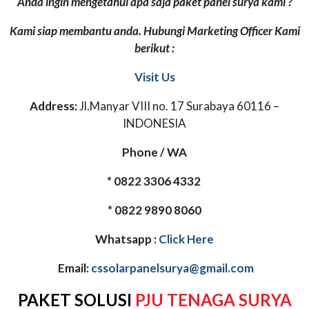
Anda ingin mengetahui apa saja paket panel surya kami ?
Kami siap membantu anda. Hubungi Marketing Officer Kami
berikut :
Visit Us
Address:
Jl.Manyar VIII no. 17 Surabaya 60116 –
INDONESIA
Phone / WA
* 0822 3306 4332
* 0822 9890 8060
Whatsapp :
Click Here
Email:
cssolarpanelsurya@gmail.com
PAKET SOLUSI
PJU TENAGA SURYA