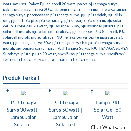
watt satu set
,
Paket Pju solarcell 20 watt
,
paket pju tenaga surya
,
paket pju tenaga surya 20 watt
,
penerangan jalan umum
,
perawatan pju
tenaga surya
,
perencanaan pju tenaga surya
,
pju
,
pju adalah
,
pju all in
one
,
pju led
,
pju plts
,
pju semarang
,
pju sidoarjo
,
pju sleman
,
pju solar
cell
,
pju solar cell 20 watt
,
pju solar cell 20w
,
pju solar cell jakarta
,
pju
solar cell murah
,
pju solar cell surabaya
,
pju solar sel
,
PJU Solarcell
,
PJU
solarcell murah
,
pju surabaya
,
PJU Tenaga Surya
,
pju tenaga surya 20
watt
,
pju tenaga surya 20w
,
pju tenaga surya harga
,
pju tenaga surya
murah
,
pju tenaga surya murah PJU Tenaga Surya
,
PJU TENAGA SURYA
Surabaya
,
pjuts
,
pjuts 20 watt
,
spesifikasi pju tenaga surya
,
spesifikasi
teknis pju tenaga surya
,
tiang lampu pju tenaga surya
Produk Terkait
PJU Tenaga
PJU Tenaga
Lampu PJU
Surya 30 watt |
Surya 50 watt |
Solar Cell 60
Lampu Jalan
Lampu Jalan
Watt
Solarcell
Solarcell
Chat Whatsapp