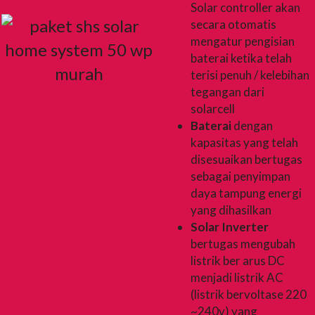
Solar controller akan
secara otomatis
mengatur pengisian
baterai ketika telah
terisi penuh / kelebihan
tegangan dari
solarcell
Baterai
dengan
kapasitas yang telah
disesuaikan bertugas
sebagai penyimpan
daya tampung energi
yang dihasilkan
Solar Inverter
bertugas mengubah
listrik ber arus DC
menjadi listrik AC
(listrik bervoltase 220
~240v) yang