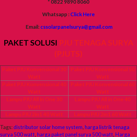
* 0822 9890 8060
Whatsapp :
Click Here
Email:
cssolarpanelsurya@gmail.com
PAKET SOLUSI
PJU TENAGA SURYA
(PJUTS)
Paket PJU Konvensional 30
Paket PJU Konvensional 50
Watt
Watt
Paket PJU Konvensional 40
Paket PJU Konvensional 60
Watt
Watt
Lampu PJU All in One 30
Lampu PJU All in One 40
Watt
Watt
Lampu PJU 2in1 40 Watt
Lampu PJU 2in1 60 Watt
Tags:
distributor solar home system
,
harga listrik tenaga
surya 500 watt
,
harga paket panel surya 500 watt
,
Harga