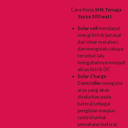
Cara Kerja
SHS Tenaga
Surya 500 watt
:
Solar cell
mendapat
energi listrik berasal
dari sinar matahari,
dan mengolah cahaya
tersebut lalu
mengubahnya menjadi
aliran listrik DC
Solar Charge
Controller
mengatur
arus yang akan
disalurkan pada
baterai sebagai
pengisian maupun
control untuk
pemakaian baterai.