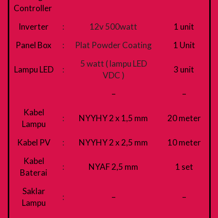
Controller
Inverter
:
12v 500watt
1 unit
Panel Box
:
Plat Powder Coating
1 Unit
5 watt ( lampu LED
Lampu LED
:
3 unit
VDC )
–
–
Kabel
:
NYYHY 2 x 1,5 mm
20 meter
Lampu
Kabel PV
:
NYYHY 2 x 2,5 mm
10 meter
Kabel
:
NYAF 2,5 mm
1 set
Baterai
Saklar
:
–
–
Lampu