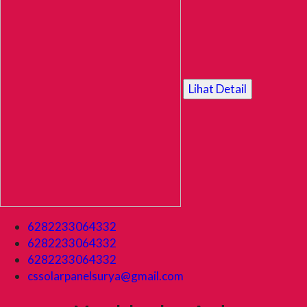
Lihat Detail
6282233064332
6282233064332
6282233064332
cssolarpanelsurya@gmail.com