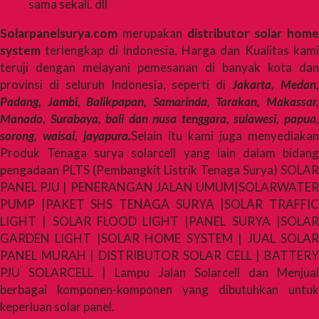
sama sekali. dll
Solarpanelsurya.com
merupakan
distributor solar home
system
terlengkap di Indonesia, Harga dan Kualitas kami
teruji dengan melayani pemesanan di banyak kota dan
provinsi di seluruh Indonesia, seperti di
Jakarta, Medan
Padang, Jambi, Balikpapan, Samarinda, Tarakan, Makassar,
Manado, Surabaya, bali dan nusa tenggara, sulawesi, papua,
sorong, waisai, jayapura.
Selain itu kami juga menyediakan
Produk Tenaga surya solarcell yang lain dalam bidang
pengadaan PLTS (Pembangkit Listrik Tenaga Surya) SOLAR
PANEL PJU | PENERANGAN JALAN UMUM|SOLARWATER
PUMP |PAKET SHS TENAGA SURYA |SOLAR TRAFFIC
LIGHT | SOLAR FLOOD LIGHT |PANEL SURYA |SOLAR
GARDEN LIGHT |SOLAR HOME SYSTEM | JUAL SOLAR
PANEL MURAH | DISTRIBUTOR SOLAR CELL | BATTERY
PJU SOLARCELL | Lampu Jalan Solarcell dan Menjual
berbagai komponen-komponen yang dibutuhkan untuk
keperluan solar panel.