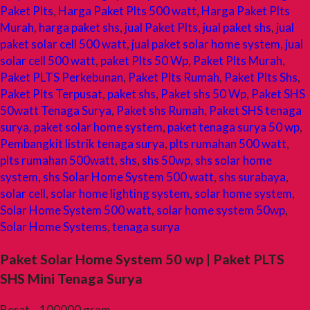
Paket Plts
,
Harga Paket Plts 500 watt
,
Harga Paket Plts
Murah
,
harga paket shs
,
jual Paket Plts
,
jual paket shs
,
jual
paket solar cell 500 watt
,
jual paket solar home system
,
jual
solar cell 500 watt
,
paket Plts 50 Wp
,
Paket Plts Murah
,
Paket PLTS Perkebunan
,
Paket Plts Rumah
,
Paket Plts Shs
,
Paket Plts Terpusat
,
paket shs
,
Paket shs 50 Wp
,
Paket SHS
50watt Tenaga Surya
,
Paket shs Rumah
,
Paket SHS tenaga
surya
,
paket solar home system
,
paket tenaga surya 50 wp
,
Pembangkit listrik tenaga surya
,
plts rumahan 500 watt
,
plts rumahan 500watt
,
shs
,
shs 50wp
,
shs solar home
system
,
shs Solar Home System 500 watt
,
shs surabaya
,
solar cell
,
solar home lighting system
,
solar home system
,
Solar Home System 500 watt
,
solar home system 50wp
,
Solar Home Systems
,
tenaga surya
Paket Solar Home System 50 wp | Paket PLTS
SHS Mini Tenaga Surya
Berat
100000 gram