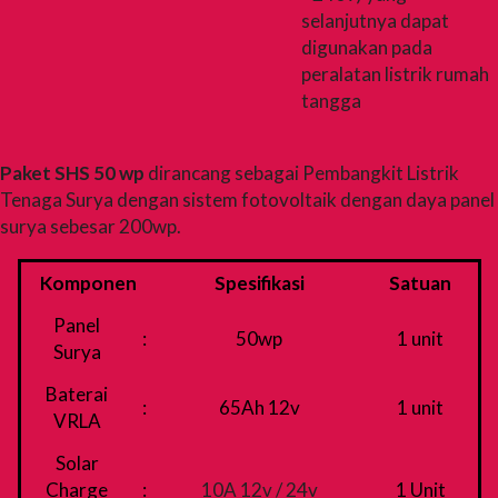
selanjutnya dapat
digunakan pada
peralatan listrik rumah
tangga
Paket SHS 50 wp
dirancang sebagai Pembangkit Listrik
Tenaga Surya dengan sistem fotovoltaik dengan daya panel
surya sebesar 200wp.
Komponen
Spesifikasi
Satuan
Panel
:
50wp
1 unit
Surya
Baterai
:
65Ah 12v
1 unit
VRLA
Solar
Charge
:
10A 12v / 24v
1 Unit