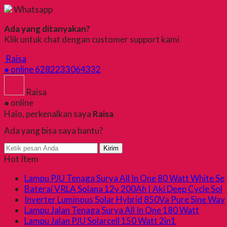
Whatsapp
Ada yang ditanyakan?
Klik untuk chat dengan customer support kami
Raisa
● online
6282233064332
Raisa
● online
Halo, perkenalkan saya
Raisa
Ada yang bisa saya bantu?
Kirim
Hot Item
Lampu PJU Tenaga Surya All In One 80 Watt White Se
Baterai VRLA Solana 12v 200Ah | Aki Deep Cycle Sol
Inverter Luminous Solar Hybrid 850Va Pure Sine Wav
Lampu Jalan Tenaga Surya All In One 180 Watt
Lampu Jalan PJU Solarcell 150 Watt 2in1