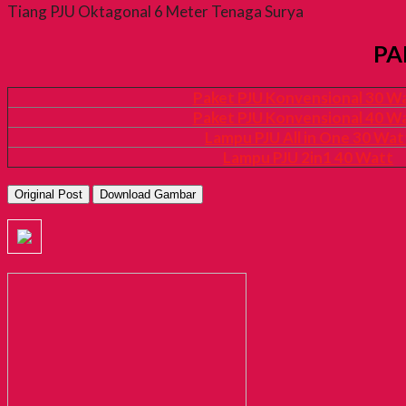
Tiang PJU Oktagonal 6 Meter Tenaga Surya
PA
Paket PJU Konvensional 30 W
Paket PJU Konvensional 40 W
Lampu PJU All in One 30 Wat
Lampu PJU 2in1 40 Watt
Original Post
Download Gambar