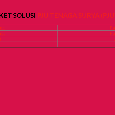
KET SOLUSI
PJU TENAGA SURYA (PJU
att
Pa
att
Pa
t