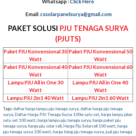
Whatsapp :
Click Here
Email:
cssolarpanelsurya@gmail.com
PAKET SOLUSI
PJU TENAGA SURYA
(PJUTS)
Paket PJU Konvensional 30
Paket PJU Konvensional 50
Watt
Watt
Paket PJU Konvensional 40
Paket PJU Konvensional 60
Watt
Watt
Lampu PJU All in One 30
Lampu PJU All in One 40
Watt
Watt
Lampu PJU 2in1 40 Watt
Lampu PJU 2in1 60 Watt
Tags:
daftar harga lampu pju tenaga surya
,
daftar harga pju tenaga
surya
,
Daftar Harga PJU Tenaga Surya 100w satu set
,
harga lampu jalan
satu set 100 watt
,
harga lampu pju tenaga surya
,
harga paket pju
tenaga surya
,
harga pju solar cell
,
Harga Pju Solarcell 100 watt
,
harga
pju tenaga surya 100 watt
,
harga tiang pju tenaga surya
,
jual pju tenaga