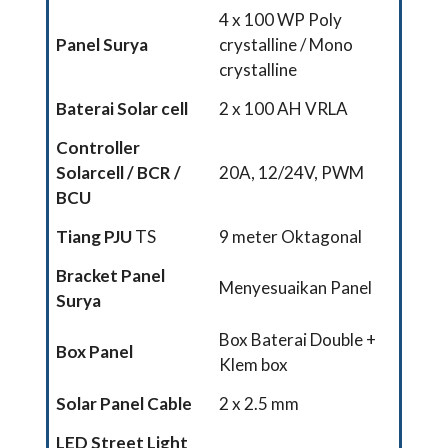
4 x 100 WP Poly
Panel Surya
crystalline / Mono
crystalline
Baterai Solar cell
2 x 100 AH VRLA
Controller
Solarcell
/ BCR /
20A, 12/24V, PWM
BCU
Tiang PJU
TS
9 meter Oktagonal
Bracket Panel
Menyesuaikan Panel
Surya
Box Baterai Double +
Box Panel
Klem box
Solar Panel Cable
2 x 2.5 mm
LED Street Light