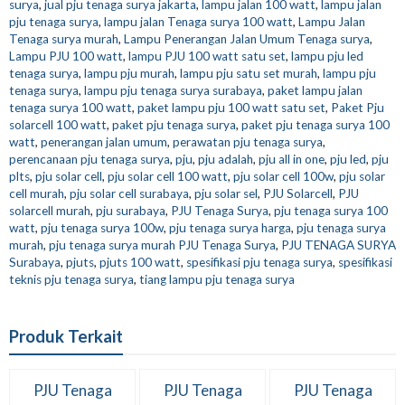
surya
,
jual pju tenaga surya jakarta
,
lampu jalan 100 watt
,
lampu jalan
pju tenaga surya
,
lampu jalan Tenaga surya 100 watt
,
Lampu Jalan
Tenaga surya murah
,
Lampu Penerangan Jalan Umum Tenaga surya
,
Lampu PJU 100 watt
,
lampu PJU 100 watt satu set
,
lampu pju led
tenaga surya
,
lampu pju murah
,
lampu pju satu set murah
,
lampu pju
tenaga surya
,
lampu pju tenaga surya surabaya
,
paket lampu jalan
tenaga surya 100 watt
,
paket lampu pju 100 watt satu set
,
Paket Pju
solarcell 100 watt
,
paket pju tenaga surya
,
paket pju tenaga surya 100
watt
,
penerangan jalan umum
,
perawatan pju tenaga surya
,
perencanaan pju tenaga surya
,
pju
,
pju adalah
,
pju all in one
,
pju led
,
pju
plts
,
pju solar cell
,
pju solar cell 100 watt
,
pju solar cell 100w
,
pju solar
cell murah
,
pju solar cell surabaya
,
pju solar sel
,
PJU Solarcell
,
PJU
solarcell murah
,
pju surabaya
,
PJU Tenaga Surya
,
pju tenaga surya 100
watt
,
pju tenaga surya 100w
,
pju tenaga surya harga
,
pju tenaga surya
murah
,
pju tenaga surya murah PJU Tenaga Surya
,
PJU TENAGA SURYA
Surabaya
,
pjuts
,
pjuts 100 watt
,
spesifikasi pju tenaga surya
,
spesifikasi
teknis pju tenaga surya
,
tiang lampu pju tenaga surya
Produk Terkait
PJU Tenaga
PJU Tenaga
PJU Tenaga