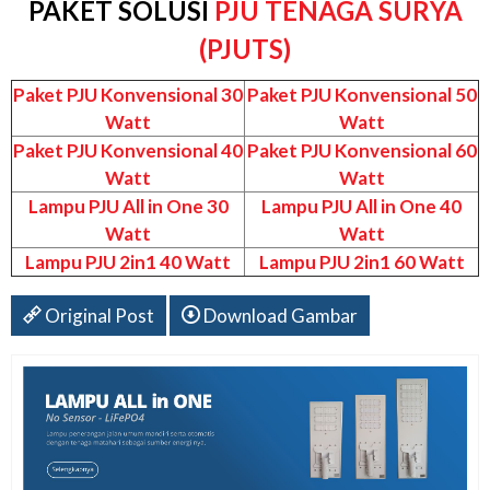
PAKET SOLUSI
PJU TENAGA SURYA
(PJUTS)
Paket PJU Konvensional 30
Paket PJU Konvensional 50
Watt
Watt
Paket PJU Konvensional 40
Paket PJU Konvensional 60
Watt
Watt
Lampu PJU All in One 30
Lampu PJU All in One 40
Watt
Watt
Lampu PJU 2in1 40 Watt
Lampu PJU 2in1 60 Watt
Original Post
Download Gambar