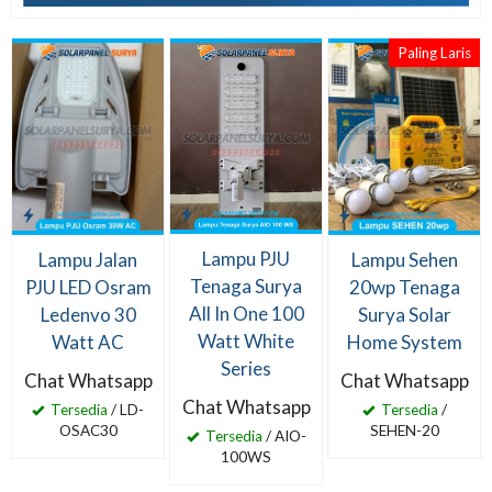
Paling Laris
Lampu PJU
Lampu Jalan
Lampu Sehen
Tenaga Surya
PJU LED Osram
20wp Tenaga
All In One 100
Ledenvo 30
Surya Solar
Watt White
Watt AC
Home System
Series
Chat Whatsapp
Chat Whatsapp
Chat Whatsapp
Tersedia
/ LD-
Tersedia
/
OSAC30
SEHEN-20
Tersedia
/ AIO-
100WS