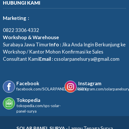
HUBUNGI KAMI
Marketing :
0822 3306 4332
Workshop & Warehouse
Surabaya Jawa Timur
Info :
Jika Anda Ingin Berkunjung ke
Workshop / Kantor Mohon Konfirmasi ke Sales
Consultant Kami
Email :
cssolarpanelsurya@gmail.com
Facebook
Instagram
facebook.com/SOLARPANELSURYASBY
instagram.com/solarpanelsur
Tokopedia
tokopedia.com/sps-solar-
panel-surya
SOLAR PANEL SURYA
- Lampu Tenaga Surya