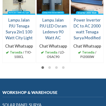
Lampu Jalan
Lampu Jalan
Power Inverter
PJU Tenaga
PJU LED Osram
DC to AC 2000
Surya 2in1 100
Ledenvo 90
watt Tenaga
Watt City Light
Watt AC
Surya Modified
Chat Whatsapp
Chat Whatsapp
Chat Whatsapp
Tersedia
/ TIO-
Tersedia
/ LD-
Tersedia
/
100CL
OSAC90
PI2000W
WORKSHOP & WAREHOUSE
SOLAR PANEL SURYA