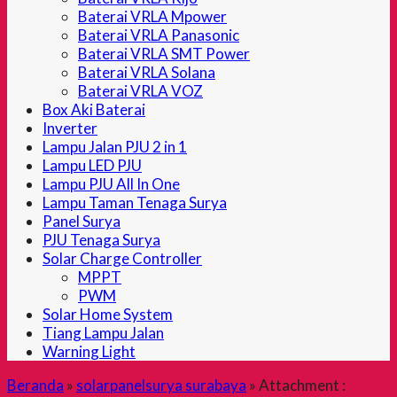
Baterai VRLA Mpower
Baterai VRLA Panasonic
Baterai VRLA SMT Power
Baterai VRLA Solana
Baterai VRLA VOZ
Box Aki Baterai
Inverter
Lampu Jalan PJU 2 in 1
Lampu LED PJU
Lampu PJU All In One
Lampu Taman Tenaga Surya
Panel Surya
PJU Tenaga Surya
Solar Charge Controller
MPPT
PWM
Solar Home System
Tiang Lampu Jalan
Warning Light
Beranda
»
solarpanelsurya surabaya
» Attachment :