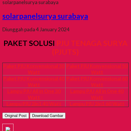
solarpanelsurya surabaya
solarpanelsurya surabaya
Diunggah pada 4 January 2024
PAKET SOLUSI
PJU TENAGA SURYA
(PJUTS)
Paket PJU Konvensional 30
Paket PJU Konvensional 50
Watt
Watt
Paket PJU Konvensional 40
Paket PJU Konvensional 60
Watt
Watt
Lampu PJU All in One 30
Lampu PJU All in One 40
Watt
Watt
Lampu PJU 2in1 40 Watt
Lampu PJU 2in1 60 Watt
Original Post
Download Gambar