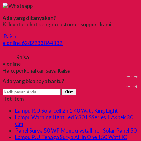
Whatsapp
Ada yang ditanyakan?
Klik untuk chat dengan customer support kami
Raisa
● online
6282233064332
Raisa
● online
Halo, perkenalkan saya
Raisa
baru saja
Ada yang bisa saya bantu?
baru saja
Kirim
Hot Item
Lampu PJU Solarcell 2in1 40 Watt King Light
Lampu Warning Light Led Y301 SSeries 1 Aspek 30
Cm
Panel Surya 50 WP Monocrystalline | Solar Panel 50
Lampu PJU Tenaga Surya All In One 150 Watt IC