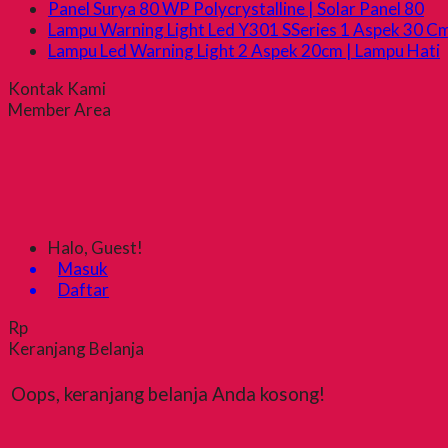
Panel Surya 80 WP Polycrystalline | Solar Panel 80
Lampu Warning Light Led Y301 SSeries 1 Aspek 30 C
Lampu Led Warning Light 2 Aspek 20cm | Lampu Hati
Kontak Kami
Member Area
Halo, Guest!
Masuk
Daftar
Rp
Keranjang Belanja
Oops, keranjang belanja Anda kosong!