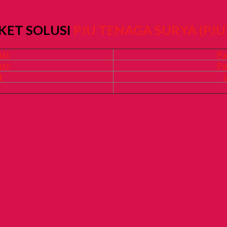
KET SOLUSI
PJU TENAGA SURYA (PJU
att
Pa
att
Pa
t