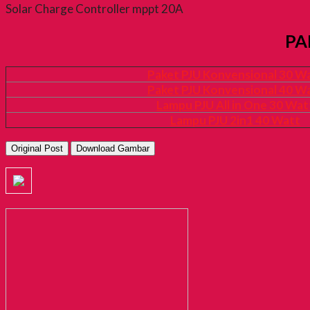
Solar Charge Controller mppt 20A
PA
Paket PJU Konvensional 30 W
Paket PJU Konvensional 40 W
Lampu PJU All in One 30 Wat
Lampu PJU 2in1 40 Watt
Original Post
Download Gambar