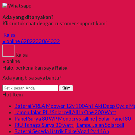
Whatsapp
Ada yang ditanyakan?
Klik untuk chat dengan customer support kami
Raisa
● online
6282233064332
Raisa
● online
Halo, perkenalkan saya
Raisa
Ada yang bisa saya bantu?
Kirim
Hot Item
Baterai VRLA Mpower 12v 100Ah | Aki Deep Cycle M
Lampu Jalan PJU Solarcell All In One 200 Watt
Panel Surya 80 WP Monocrystalline | Solar Panel 80
PJU Tenaga Surya 30 watt | Lampu Jalan Solarcell
Baterai Sepeda Listrik Ebike Voz 12v 14Ah