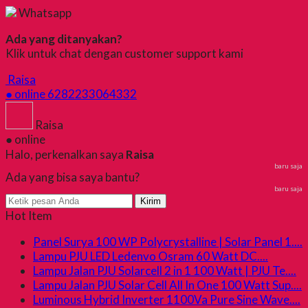
Whatsapp
Ada yang ditanyakan?
Klik untuk chat dengan customer support kami
Raisa
● online
6282233064332
Raisa
● online
Halo, perkenalkan saya
Raisa
baru saja
Ada yang bisa saya bantu?
baru saja
Kirim
Hot Item
Panel Surya 100 WP Polycrystalline | Solar Panel 1....
Lampu PJU LED Ledenvo Osram 60 Watt DC....
Lampu Jalan PJU Solarcell 2 in 1 100 Watt | PJU Te....
Lampu Jalan PJU Solar Cell All In One 100 Watt Sup....
Luminous Hybrid Inverter 1100Va Pure Sine Wave....