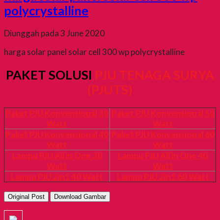
polycrystalline
Diunggah pada 3 June 2020
harga solar panel solar cell 300 wp polycrystalline
PAKET SOLUSI
PJU TENAGA SURYA
(PJUTS)
Paket PJU Konvensional 30
Paket PJU Konvensional 50
Watt
Watt
Paket PJU Konvensional 40
Paket PJU Konvensional 60
Watt
Watt
Lampu PJU All in One 30
Lampu PJU All in One 40
Watt
Watt
Lampu PJU 2in1 40 Watt
Lampu PJU 2in1 60 Watt
Original Post
Download Gambar