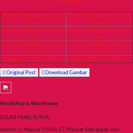
Paket PJU Konvensional 30
Paket PJU Konvensional 50
Watt
Watt
Paket PJU Konvensional 40
Paket PJU Konvensional 60
Watt
Watt
Lampu PJU All in One 30
Lampu PJU All in One 40
Watt
Watt
Lampu PJU 2in1 40 Watt
Lampu PJU 2in1 60 Watt
Original Post
Download Gambar
Workshop & Warehouse
SOLAR PANEL SURYA
Alamat: Jl. Manyar VIII No.17, Manyar Sabrangan, Kec.