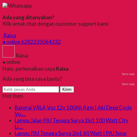
Whatsapp
Ada yang ditanyakan?
Klik untuk chat dengan customer support kami
Raisa
● online
6282233064332
Raisa
● online
Halo, perkenalkan saya
Raisa
baru saja
Ada yang bisa saya bantu?
baru saja
Kirim
Hot Item
Baterai VRLA Voz 12v 100Ah Agm | Aki Deep Cycle
Vo....
Lampu Jalan PJU Tenaga Surya 2in1 100 Watt City
Li....
Lampu PJU Tenaga Surya 2in1 60 Watt | PJU Solar