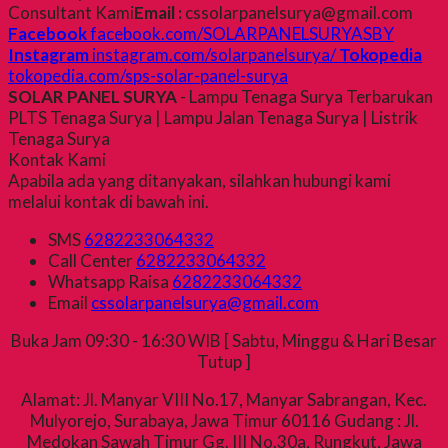
Consultant Kami
Email :
cssolarpanelsurya@gmail.com
Facebook
facebook.com/SOLARPANELSURYASBY
Instagram
instagram.com/solarpanelsurya/
Tokopedia
tokopedia.com/sps-solar-panel-surya
SOLAR PANEL SURYA
- Lampu Tenaga Surya Terbarukan
PLTS Tenaga Surya | Lampu Jalan Tenaga Surya | Listrik
Tenaga Surya
Kontak Kami
Apabila ada yang ditanyakan, silahkan hubungi kami
melalui kontak di bawah ini.
SMS
6282233064332
Call Center
6282233064332
Whatsapp
Raisa
6282233064332
Email
cssolarpanelsurya@gmail.com
Buka Jam 09:30 - 16:30 WIB [ Sabtu, Minggu & Hari Besar
Tutup ]
Alamat: Jl. Manyar VIII No.17, Manyar Sabrangan, Kec.
Mulyorejo, Surabaya, Jawa Timur 60116 Gudang : Jl.
Medokan Sawah Timur Gg. III No.30a, Rungkut, Jawa