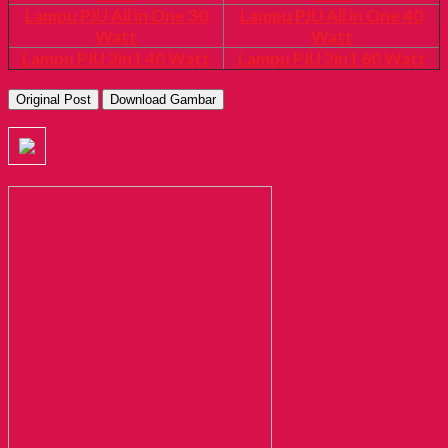
Lampu PJU All in One 30
Lampu PJU All in One 40
Watt
Watt
Lampu PJU 2in1 40 Watt
Lampu PJU 2in1 60 Watt
Original Post
Download Gambar