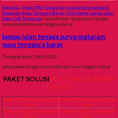
Beranda
»
Paket PJU Tenaga Surya Satu Set Lengkap di
Mataram Nusa Tenggara Barat | Distributor Lampu Jalan
Solar Cell Termurah
» Attachment : lampu jalan tenaga
surya mataram nusa tenggara barat
lampu jalan tenaga surya mataram
nusa tenggara barat
Diunggah pada 2 April 2020
lampu jalan tenaga surya mataram nusa tenggara barat
PAKET SOLUSI
PJU TENAGA SURYA
(PJUTS)
Paket PJU Konvensional 30
Paket PJU Konvensional 50
Watt
Watt
Paket PJU Konvensional 40
Paket PJU Konvensional 60
Watt
Watt