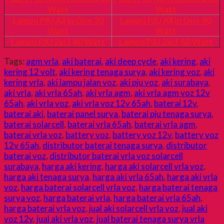
Watt
Watt
Lampu PJU All in One 30
Lampu PJU All in One 40
Watt
Watt
Lampu PJU 2in1 40 Watt
Lampu PJU 2in1 60 Watt
Tags:
agm vrla
,
aki baterai
,
aki deep cycle
,
aki kering
,
aki
kering 12 volt
,
aki kering tenaga surya
,
aki kering voz
,
aki
kering vrla
,
aki lampu jalan voz
,
aki pju voz
,
aki surabaya
,
aki vrla
,
aki vrla 65ah
,
aki vrla agm
,
aki vrla agm voz 12v
65ah
,
aki vrla voz
,
aki vrla voz 12v 65ah
,
baterai 12v
,
baterai aki
,
baterai panel surya
,
baterai pju tenaga surya
,
baterai solarcell
,
baterai vrla 65ah
,
baterai vrla agm
,
baterai vrla voz
,
battery voz
,
battery voz 12v
,
battery voz
12v 65ah
,
distributor baterai tenaga surya
,
distributor
baterai voz
,
distributor baterai vrla voz solarcell
surabaya
,
harga aki kering
,
harga aki solarcell vrla voz
,
harga aki tenaga surya
,
harga aki vrla 65ah
,
harga aki vrla
voz
,
harga baterai solarcell vrla voz
,
harga baterai tenaga
surya voz
,
harga baterai vrla
,
harga baterai vrla 65ah
,
harga baterai vrla voz
,
jual aki solarcell vrla voz
,
jual aki
voz 12v
,
jual aki vrla voz
,
jual baterai tenaga surya vrla