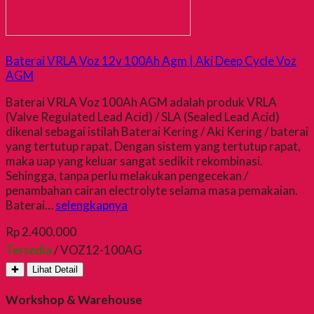
Baterai VRLA Voz 12v 100Ah Agm | Aki Deep Cycle Voz
AGM
Baterai VRLA Voz 100Ah AGM adalah produk VRLA
(Valve Regulated Lead Acid) / SLA (Sealed Lead Acid)
dikenal sebagai istilah Baterai Kering / Aki Kering / baterai
yang tertutup rapat. Dengan sistem yang tertutup rapat,
maka uap yang keluar sangat sedikit rekombinasi.
Sehingga, tanpa perlu melakukan pengecekan /
penambahan cairan electrolyte selama masa pemakaian.
Baterai…
selengkapnya
Rp 2.400.000
Tersedia
/ VOZ12-100AG
✚
Lihat Detail
Workshop & Warehouse