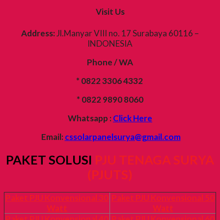
Visit Us
Address:
Jl.Manyar VIII no. 17 Surabaya 60116 –
INDONESIA
Phone / WA
* 0822 3306 4332
* 0822 9890 8060
Whatsapp :
Click Here
Email:
cssolarpanelsurya@gmail.com
PAKET SOLUSI
PJU TENAGA SURYA
(PJUTS)
Paket PJU Konvensional 30
Paket PJU Konvensional 50
Watt
Watt
Paket PJU Konvensional 40
Paket PJU Konvensional 60