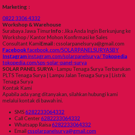
Marketing :
0822 3306 4332
Workshop & Warehouse
Surabaya Jawa Timur
Info :
Jika Anda Ingin Berkunjung ke
Workshop / Kantor Mohon Konfirmasi ke Sales
Consultant Kami
Email :
cssolarpanelsurya@gmail.com
Facebook
facebook.com/SOLARPANELSURYASBY
Instagram
instagram.com/solarpanelsurya/
Tokopedia
tokopedia.com/sps-solar-panel-surya
SOLAR PANEL SURYA
- Lampu Tenaga Surya Terbarukan
PLTS Tenaga Surya | Lampu Jalan Tenaga Surya | Listrik
Tenaga Surya
Kontak Kami
Apabila ada yang ditanyakan, silahkan hubungi kami
melalui kontak di bawah ini.
SMS
6282233064332
Call Center
6282233064332
Whatsapp
Raisa
6282233064332
Email
cssolarpanelsurya@gmail.com