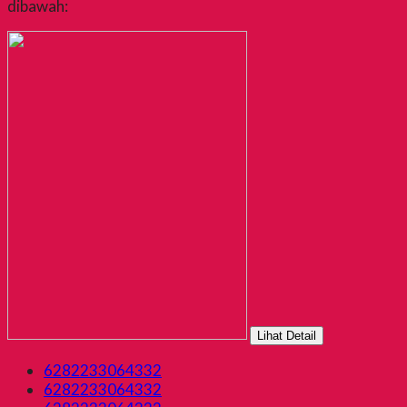
dibawah:
Lihat Detail
6282233064332
6282233064332