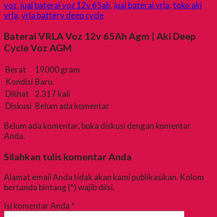
voz
,
jual baterai voz 12v 65ah
,
jual baterai vrla
,
toko aki
vrla
,
vrla battery deep cycle
Baterai VRLA Voz 12v 65Ah Agm | Aki Deep
Cycle Voz AGM
Berat
19000 gram
Kondisi
Baru
Dilihat
2.317 kali
Diskusi
Belum ada komentar
Belum ada komentar, buka diskusi dengan komentar
Anda.
Silahkan tulis komentar Anda
Alamat email Anda tidak akan kami publikasikan. Kolom
bertanda bintang (*) wajib diisi.
Isi komentar Anda
*