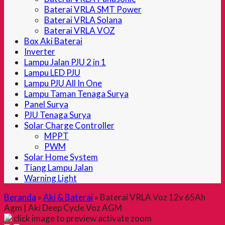
Baterai VRLA SMT Power
Baterai VRLA Solana
Baterai VRLA VOZ
Box Aki Baterai
Inverter
Lampu Jalan PJU 2 in 1
Lampu LED PJU
Lampu PJU All In One
Lampu Taman Tenaga Surya
Panel Surya
PJU Tenaga Surya
Solar Charge Controller
MPPT
PWM
Solar Home System
Tiang Lampu Jalan
Warning Light
Beranda
»
Aki & Baterai
»
Baterai VRLA Voz 12v 65Ah
Agm | Aki Deep Cycle Voz AGM
click image to preview
activate zoom