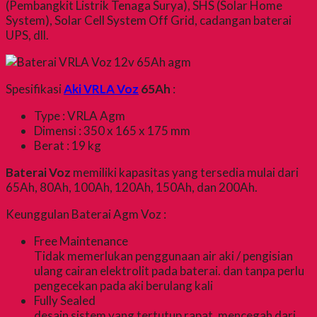
(Pembangkit Listrik Tenaga Surya), SHS (Solar Home
System), Solar Cell System Off Grid, cadangan baterai
UPS, dll.
Spesifikasi
Aki VRLA Voz
65Ah
:
Type : VRLA Agm
Dimensi : 350 x 165 x 175 mm
Berat : 19 kg
Baterai Voz
memiliki kapasitas yang tersedia mulai dari
65Ah, 80Ah, 100Ah, 120Ah, 150Ah, dan 200Ah.
Keunggulan Baterai Agm Voz :
Free Maintenance
Tidak memerlukan penggunaan air aki / pengisian
ulang cairan elektrolit pada baterai. dan tanpa perlu
pengecekan pada aki berulang kali
Fully Sealed
desain sistem yang tertutup rapat, mencegah dari