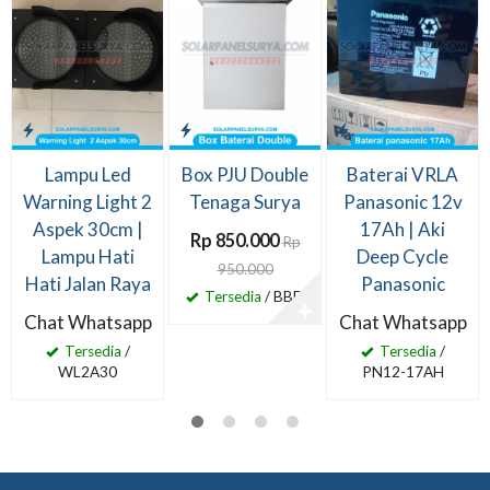
Lampu Led
Box PJU Double
Baterai VRLA
Warning Light 2
Tenaga Surya
Panasonic 12v
Aspek 30cm |
17Ah | Aki
Rp 850.000
Rp
Lampu Hati
Deep Cycle
950.000
Hati Jalan Raya
Panasonic
Tersedia
/ BBD
✚
Chat Whatsapp
Chat Whatsapp
Tersedia
/
Tersedia
/
WL2A30
PN12-17AH