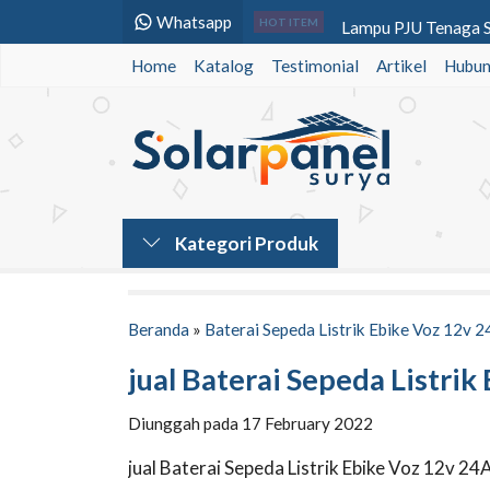
Whatsapp
Lampu PJU Tenaga S
HOT ITEM
Home
Katalog
Testimonial
Baterai VRLA Kijo 1
Artikel
Hubun
Power Inverter DC 
Tiang PJU Bulat 7 M
Lampu Jalan PJU Sola
Lampu SEHEN 32wp 
Kategori Produk
Paket Solar Home S
Baterai VRLA SMT P
Beranda
»
Baterai Sepeda Listrik Ebike Voz 12v 
jual Baterai Sepeda Listri
Diunggah pada 17 February 2022
jual Baterai Sepeda Listrik Ebike Voz 12v 24