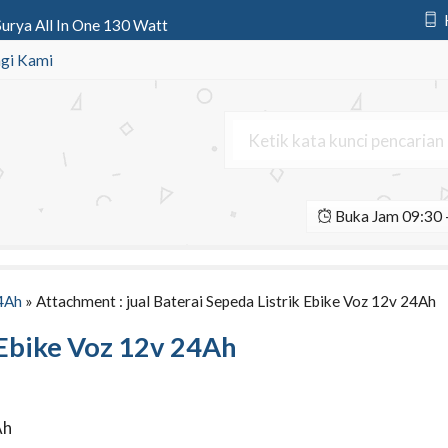
urya All In One 130 Watt
2v 150Ah | Aki Deep Cycle Kijo
gi Kami
to AC 2000 watt Tenaga Surya Mod
eter | Tiang Lampu Jalan Tenaga
r Cell All In One 80 Watt Supe
Buka Jam 09:30 -
Solar Home System Tenaga Surya
ystem 50 wp | Paket PLTS SHS Min
ower 12v 100Ah Gel | Aki Deep Cy
24Ah
» Attachment : jual Baterai Sepeda Listrik Ebike Voz 12v 24Ah
k Ebike Voz 12v 24Ah
Ah