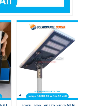
Lampu Jalan
On
Ch
Ter
 MPPT
Lampu Jalan Tenaga Surya All In