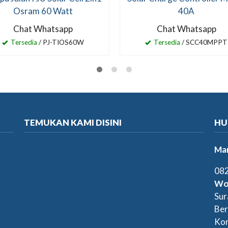
Osram 60 Watt
40A
Chat Whatsapp
Chat Whatsapp
Tersedia
/ PJ-TIOS60W
Tersedia
/ SCC40MPPT
TEMUKAN KAMI DISINI
HU
Mar
082
Wo
Sur
Ber
Kon