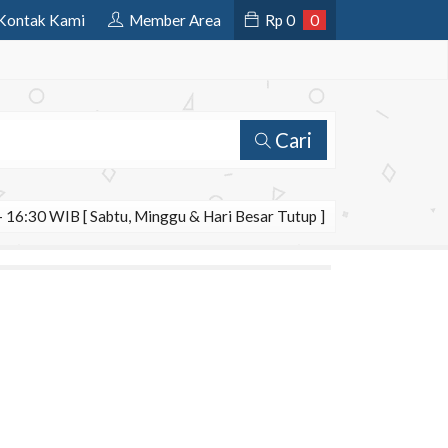
Kontak Kami
Member Area
Rp
0
0
Cari
 16:30 WIB [ Sabtu, Minggu & Hari Besar Tutup ]